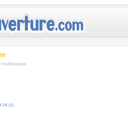
ne
te ci-dessous
 04 (1)