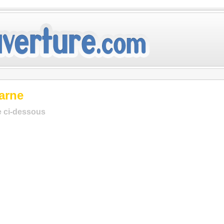
arne
te ci-dessous