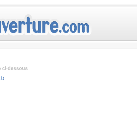
te ci-dessous
1)