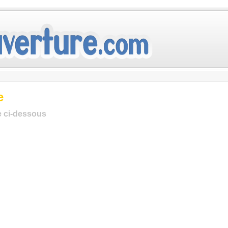
e
te ci-dessous