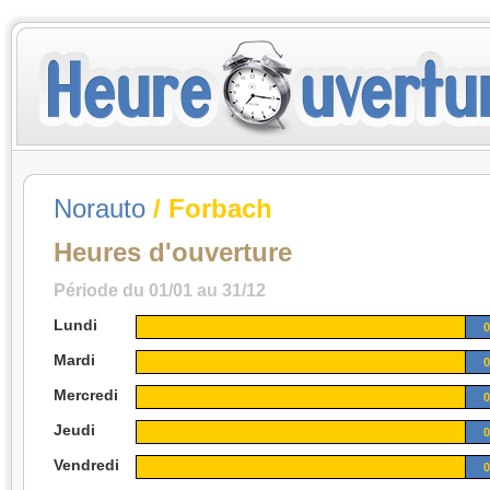
Norauto
/ Forbach
Heures d'ouverture
Période du 01/01 au 31/12
Lundi
0
Mardi
0
Mercredi
0
Jeudi
0
Vendredi
0