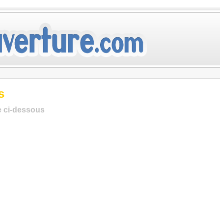
s
te ci-dessous