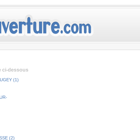
te ci-dessous
BUGEY (1)
SUR-
SSE (2)