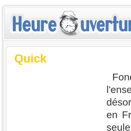
Quick
Fon
l'en
désor
en Fr
seul